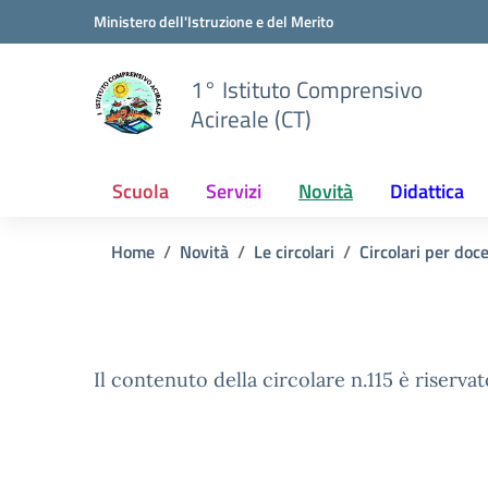
Vai ai contenuti
Vai al menu di navigazione
Vai al footer
Ministero dell'Istruzione e del Merito
1° Istituto Comprensivo
Acireale (CT)
Scuola
Servizi
Novità
Didattica
Home
Novità
Le circolari
Circolari per doc
Il contenuto della circolare n.115 è riservat