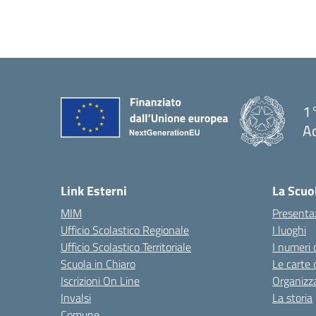
1°
Ac
— 
Link Esterni
La Scuo
MIM
Presenta
Ufficio Scolastico Regionale
I luoghi
Ufficio Scolastico Territoriale
I numeri 
Scuola in Chiaro
Le carte 
Iscrizioni On Line
Organizz
Invalsi
La storia
Comune