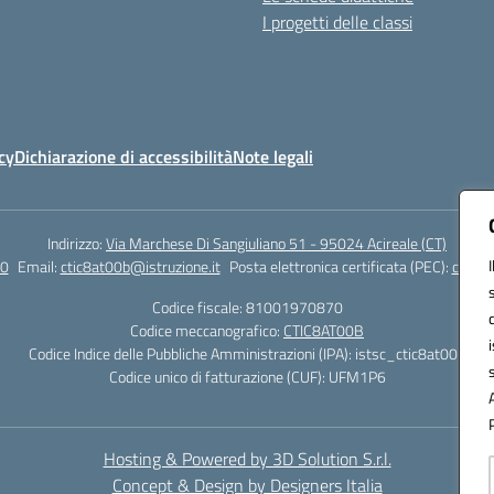
I progetti delle classi
cy
Dichiarazione di accessibilità
Note legali
Indirizzo:
Via Marchese Di Sangiuliano 51 - 95024 Acireale (CT)
0
Email:
ctic8at00b@istruzione.it
Posta elettronica certificata (PEC):
ctic8a
Codice fiscale: 81001970870
Codice meccanografico:
CTIC8AT00B
Codice Indice delle Pubbliche Amministrazioni (IPA): istsc_ctic8at00b
Codice unico di fatturazione (CUF): UFM1P6
Hosting & Powered by 3D Solution S.r.l.
Concept & Design by Designers Italia