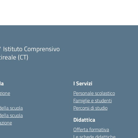
 Istituto Comprensivo
ireale (CT)
Visita la pagina iniziale della scuola
la
I Servizi
zione
Personale scolastico
Famiglie e studenti
della scuola
Percorsi di studio
della scuola
Didattica
azione
Offerta formativa
Le schede didattiche