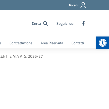
Accedi
Cerca
Seguici su:
Apr
e
Contrattazione
Area Riservata
Contatti
CENTI E ATA A. S. 2026-27