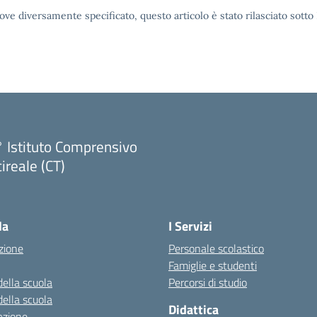
ove diversamente specificato, questo articolo è stato rilasciato sott
 Istituto Comprensivo
ireale (CT)
Visita la pagina iniziale della scuola
la
I Servizi
zione
Personale scolastico
Famiglie e studenti
della scuola
Percorsi di studio
della scuola
Didattica
azione