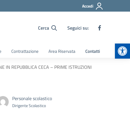
Accedi
Cerca
Seguici su:
Apr
e
Contrattazione
Area Riservata
Contatti
IONE IN REPUBBLICA CECA – PRIME ISTRUZIONI
Personale scolastico
Dirigente Scolastico