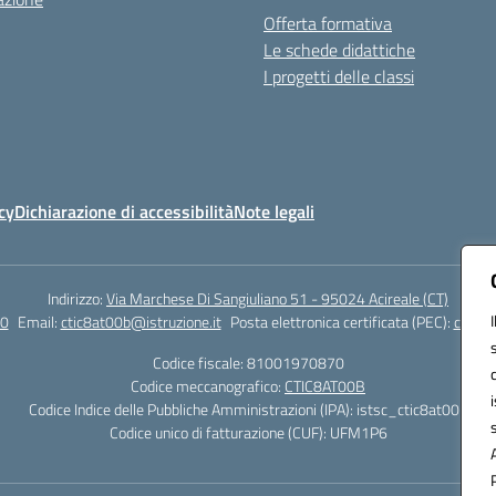
Offerta formativa
Le schede didattiche
I progetti delle classi
cy
Dichiarazione di accessibilità
Note legali
Indirizzo:
Via Marchese Di Sangiuliano 51 - 95024 Acireale (CT)
0
Email:
ctic8at00b@istruzione.it
Posta elettronica certificata (PEC):
ctic8a
Codice fiscale: 81001970870
Codice meccanografico:
CTIC8AT00B
Codice Indice delle Pubbliche Amministrazioni (IPA): istsc_ctic8at00b
Codice unico di fatturazione (CUF): UFM1P6