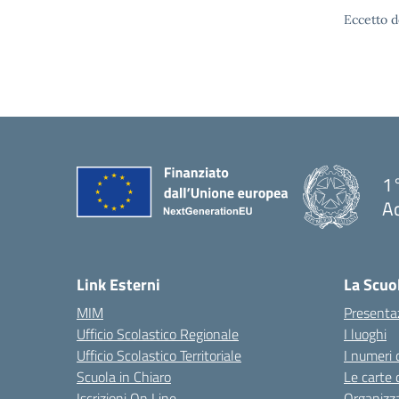
Eccetto d
1°
Ac
— 
Link Esterni
La Scuo
MIM
Presenta
Ufficio Scolastico Regionale
I luoghi
Ufficio Scolastico Territoriale
I numeri 
Scuola in Chiaro
Le carte 
Iscrizioni On Line
Organizz