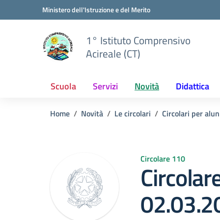
Vai ai contenuti
Vai al menu di navigazione
Vai al footer
Ministero dell'Istruzione e del Merito
1° Istituto Comprensivo
Acireale (CT)
Scuola
Servizi
Novità
Didattica
Home
Novità
Le circolari
Circolari per alun
Circolare 110
Circolar
02.03.2