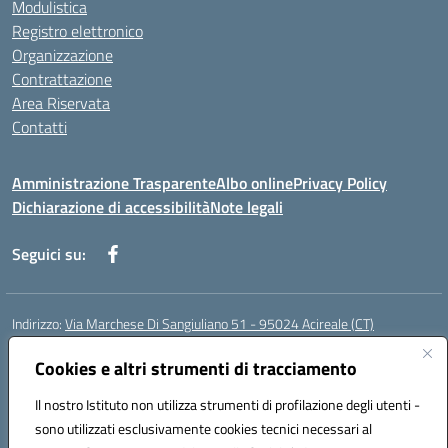
Modulistica
Registro elettronico
Organizzazione
Contrattazione
Area Riservata
Contatti
Amministrazione Trasparente
Albo online
Privacy Policy
Dichiarazione di accessibilità
Note legali
Seguici su:
Indirizzo:
Via Marchese Di Sangiuliano 51 - 95024 Acireale (CT)
Centralino:
095604600
Email:
ctic8at00b@istruzione.it
Posta elettronica certificata (PEC):
Cookies e altri strumenti di tracciamento
ctic8at00b@pec.istruzione.it
Codice fiscale: 81001970870
Il nostro Istituto non utilizza strumenti di profilazione degli utenti -
Codice meccanografico:
CTIC8AT00B
sono utilizzati esclusivamente cookies tecnici necessari al
Codice Indice delle Pubbliche Amministrazioni (IPA): istsc_ctic8at00b