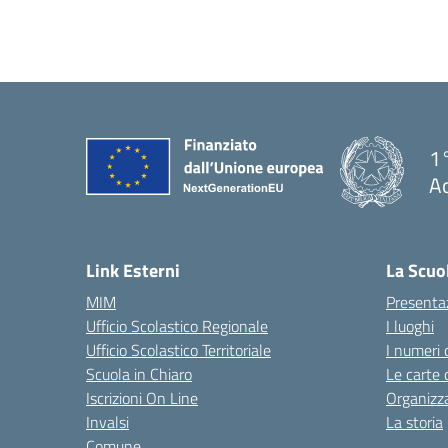
1°
Ac
— 
Link Esterni
La Scuo
MIM
Presenta
Ufficio Scolastico Regionale
I luoghi
Ufficio Scolastico Territoriale
I numeri 
Scuola in Chiaro
Le carte 
Iscrizioni On Line
Organizz
Invalsi
La storia
Comune