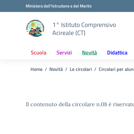
Vai ai contenuti
Vai al menu di navigazione
Vai al footer
Ministero dell'Istruzione e del Merito
1° Istituto Comprensivo
Acireale (CT)
Scuola
Servizi
Novità
Didattica
Home
Novità
Le circolari
Circolari per alun
Il contenuto della circolare n.08 è riservat