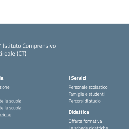
 Istituto Comprensivo
ireale (CT)
Visita la pagina iniziale della scuola
la
I Servizi
zione
Personale scolastico
Famiglie e studenti
della scuola
Percorsi di studio
della scuola
Didattica
azione
Offerta formativa
Le schede didattiche