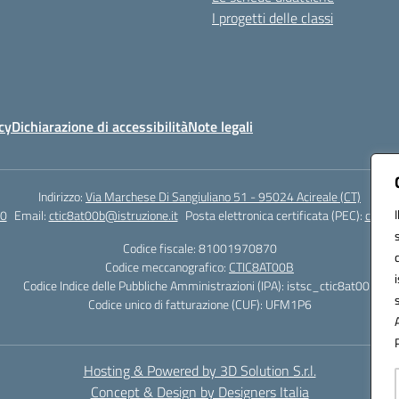
I progetti delle classi
cy
Dichiarazione di accessibilità
Note legali
Indirizzo:
Via Marchese Di Sangiuliano 51 - 95024 Acireale (CT)
0
Email:
ctic8at00b@istruzione.it
Posta elettronica certificata (PEC):
ctic8a
Codice fiscale: 81001970870
Codice meccanografico:
CTIC8AT00B
Codice Indice delle Pubbliche Amministrazioni (IPA): istsc_ctic8at00b
Codice unico di fatturazione (CUF): UFM1P6
Hosting & Powered by 3D Solution S.r.l.
Concept & Design by Designers Italia