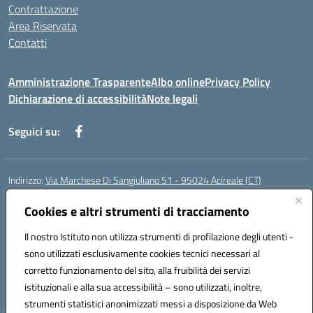
Contrattazione
Area Riservata
Contatti
Amministrazione Trasparente
Albo online
Privacy Policy
Dichiarazione di accessibilità
Note legali
Seguici su:
Indirizzo:
Via Marchese Di Sangiuliano 51 - 95024 Acireale (CT)
Centralino:
095604600
Email:
ctic8at00b@istruzione.it
Posta elettronica certificata (PEC):
Cookies e altri strumenti di tracciamento
ctic8at00b@pec.istruzione.it
Codice fiscale: 81001970870
Il nostro Istituto non utilizza strumenti di profilazione degli utenti -
Codice meccanografico:
CTIC8AT00B
sono utilizzati esclusivamente cookies tecnici necessari al
Codice Indice delle Pubbliche Amministrazioni (IPA): istsc_ctic8at00b
corretto funzionamento del sito, alla fruibilità dei servizi
Codice unico di fatturazione (CUF): UFM1P6
istituzionali e alla sua accessibilità – sono utilizzati, inoltre,
strumenti statistici anonimizzati messi a disposizione da Web