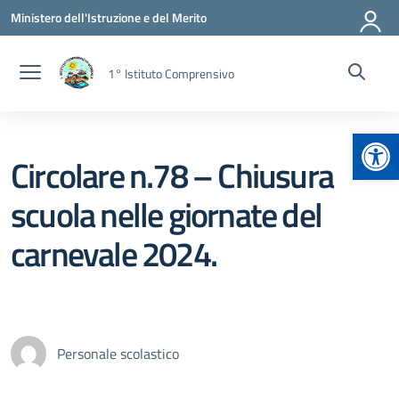
Vai ai contenuti
Vai al menu di navigazione
Vai al footer
Ministero dell'Istruzione e del Merito
1° Istituto Comprensivo
Apr
Circolare n.78 – Chiusura
scuola nelle giornate del
carnevale 2024.
Personale scolastico