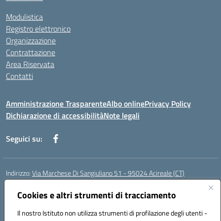
Modulistica
Registro elettronico
Organizzazione
Contrattazione
Area Riservata
Contatti
Amministrazione Trasparente
Albo online
Privacy Policy
Dichiarazione di accessibilità
Note legali
Seguici su:
Indirizzo:
Via Marchese Di Sangiuliano 51 - 95024 Acireale (CT)
Centralino:
095604600
Email:
ctic8at00b@istruzione.it
Posta elettronica certificata (PEC):
Cookies e altri strumenti di tracciamento
ctic8at00b@pec.istruzione.it
Codice fiscale: 81001970870
Il nostro Istituto non utilizza strumenti di profilazione degli utenti -