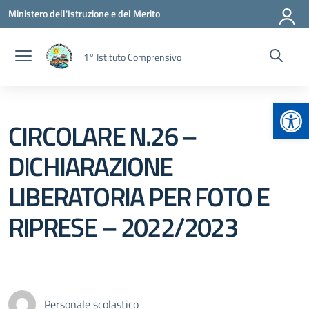
Vai ai contenuti
Vai al menu di navigazione
Vai al footer
Ministero dell'Istruzione e del Merito
1° Istituto Comprensivo
Apr
CIRCOLARE N.26 –
DICHIARAZIONE
LIBERATORIA PER FOTO E
RIPRESE – 2022/2023
Personale scolastico