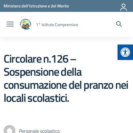
Vai ai contenuti
Vai al menu di navigazione
Vai al footer
Ministero dell'Istruzione e del Merito
1° Istituto Comprensivo
Apr
Circolare n.126 –
Sospensione della
consumazione del pranzo nei
locali scolastici.
Personale scolastico