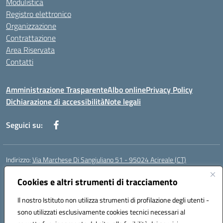
Modulistica
Registro elettronico
Organizzazione
Contrattazione
Area Riservata
Contatti
Amministrazione Trasparente
Albo online
Privacy Policy
Dichiarazione di accessibilità
Note legali
Seguici su:
Indirizzo:
Via Marchese Di Sangiuliano 51 - 95024 Acireale (CT)
Centralino:
095604600
Email:
ctic8at00b@istruzione.it
Posta elettronica certificata (PEC):
Cookies e altri strumenti di tracciamento
ctic8at00b@pec.istruzione.it
Codice fiscale: 81001970870
Il nostro Istituto non utilizza strumenti di profilazione degli utenti -
Codice meccanografico:
CTIC8AT00B
sono utilizzati esclusivamente cookies tecnici necessari al
Codice Indice delle Pubbliche Amministrazioni (IPA): istsc_ctic8at00b