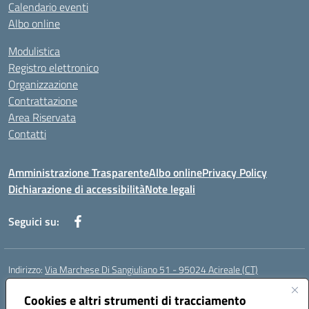
Calendario eventi
Albo online
Modulistica
Registro elettronico
Organizzazione
Contrattazione
Area Riservata
Contatti
Amministrazione Trasparente
Albo online
Privacy Policy
Dichiarazione di accessibilità
Note legali
Seguici su:
Indirizzo:
Via Marchese Di Sangiuliano 51 - 95024 Acireale (CT)
Centralino:
095604600
Email:
ctic8at00b@istruzione.it
Posta elettronica certificata (PEC):
Cookies e altri strumenti di tracciamento
ctic8at00b@pec.istruzione.it