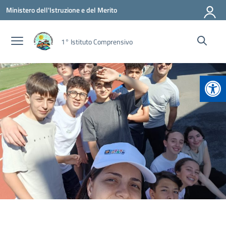
Vai ai contenuti
Vai al menu di navigazione
Vai al footer
Ministero dell'Istruzione e del Merito
1° Istituto Comprensivo
Apr