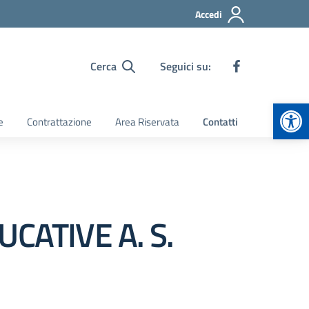
Accedi
Cerca
Seguici su:
Apr
e
Contrattazione
Area Riservata
Contatti
CATIVE A. S.