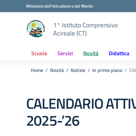
Vai ai contenuti
Vai al menu di navigazione
Vai al footer
Ministero dell'Istruzione e del Merito
1° Istituto Comprensivo
Acireale (CT)
Scuola
Servizi
Novità
Didattica
Home
Novità
Notizie
In primo piano
CA
CALENDARIO ATTIVI
2025-’26