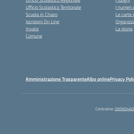
Ufficio Scolastico Regionale
I luoghi
Ufficio Scolastico Territoriale
I numeri 
Scuola in Chiaro
Le carte 
Iscrizioni On Line
Organizz
Invalsi
La storia
Comune
Amministrazione Trasparente
Albo online
Privacy Poli
Centralino:
09560460