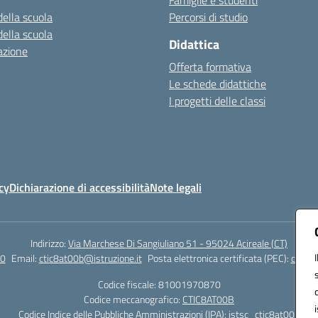
Famiglie e studenti
della scuola
Percorsi di studio
della scuola
Didattica
azione
Offerta formativa
Le schede didattiche
I progetti delle classi
cy
Dichiarazione di accessibilità
Note legali
Indirizzo:
Via Marchese Di Sangiuliano 51 - 95024 Acireale (CT)
0
Email:
ctic8at00b@istruzione.it
Posta elettronica certificata (PEC):
ctic8a
Codice fiscale: 81001970870
Codice meccanografico:
CTIC8AT00B
Codice Indice delle Pubbliche Amministrazioni (IPA): istsc_ctic8at00b