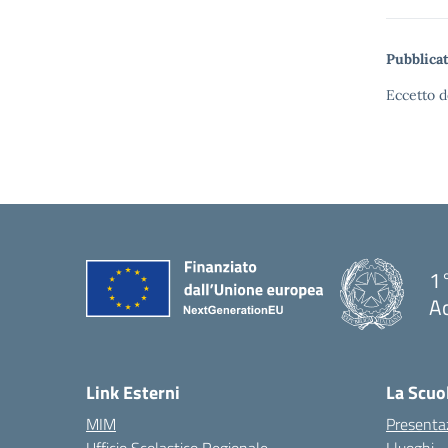
Pubblicat
Eccetto d
1°
Ac
— 
Link Esterni
La Scuo
MIM
Presenta