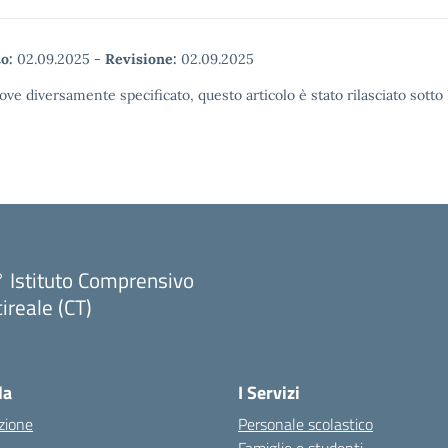
o:
02.09.2025
-
Revisione:
02.09.2025
ove diversamente specificato, questo articolo è stato rilasciato sott
 Istituto Comprensivo
ireale (CT)
Visita la pagina iniziale della scuola
la
I Servizi
zione
Personale scolastico