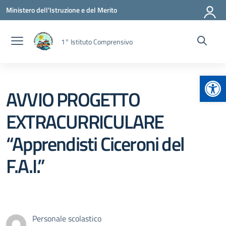
Vai ai contenuti
Vai al menu di navigazione
Vai al footer
Ministero dell'Istruzione e del Merito
1° Istituto Comprensivo
Apr
AVVIO PROGETTO
EXTRACURRICULARE
“Apprendisti Ciceroni del
F.A.I.”
Personale scolastico