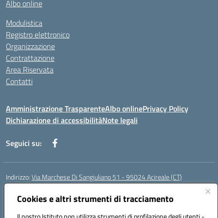
Albo online
Modulistica
Registro elettronico
Organizzazione
Contrattazione
Area Riservata
Contatti
Amministrazione Trasparente
Albo online
Privacy Policy
Dichiarazione di accessibilità
Note legali
Seguici su:
Indirizzo:
Via Marchese Di Sangiuliano 51 - 95024 Acireale (CT)
Centralino:
095604600
Email:
ctic8at00b@istruzione.it
Posta elettronica certificata (PEC):
Cookies e altri strumenti di tracciamento
ctic8at00b@pec.istruzione.it
Codice fiscale: 81001970870
Il nostro Istituto non utilizza strumenti di profilazione degli utenti -