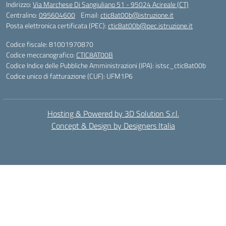
Indirizzo:
Via Marchese Di Sangiuliano 51 - 95024 Acireale (CT)
Centralino:
095604600
Email:
ctic8at00b@istruzione.it
Posta elettronica certificata (PEC):
ctic8at00b@pec.istruzione.it
Codice fiscale: 81001970870
Codice meccanografico:
CTIC8AT00B
Codice Indice delle Pubbliche Amministrazioni (IPA): istsc_ctic8at00b
Codice unico di fatturazione (CUF): UFM1P6
Hosting & Powered by 3D Solution S.r.l.
Concept & Design by Designers Italia