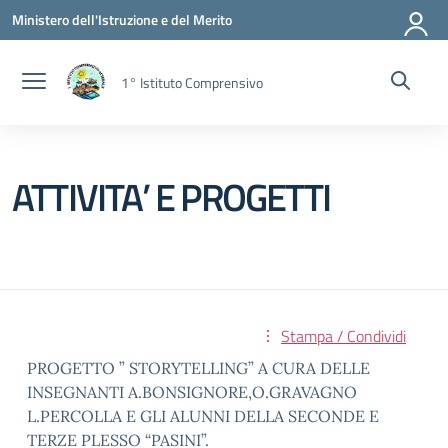
Vai ai contenuti
Vai al menu di navigazione
Vai al footer
Ministero dell'Istruzione e del Merito
1° Istituto Comprensivo
ATTIVITA’ E PROGETTI
Stampa / Condividi
PROGETTO ” STORYTELLING” A CURA DELLE
INSEGNANTI A.BONSIGNORE,O.GRAVAGNO
L.PERCOLLA E GLI ALUNNI DELLA SECONDE E
TERZE PLESSO “PASINI”.