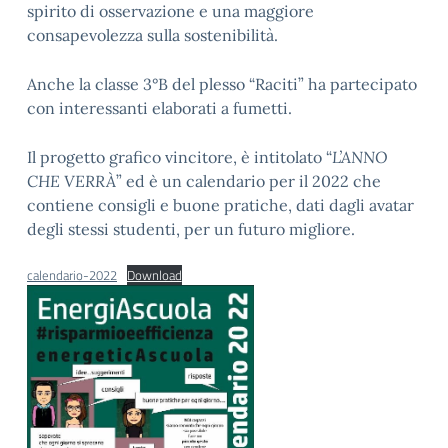
spirito di osservazione e una maggiore
consapevolezza sulla sostenibilità.
Anche la classe 3°B del plesso “Raciti” ha partecipato
con interessanti elaborati a fumetti.
Il progetto grafico vincitore, è intitolato “
L’ANNO
CHE VERRÀ
” ed è un calendario per il 2022 che
contiene consigli e buone pratiche, dati dagli avatar
degli stessi studenti, per un futuro migliore.
calendario-2022
Download