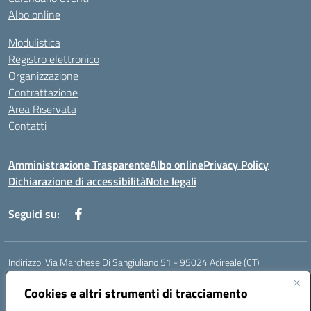
Albo online
Modulistica
Registro elettronico
Organizzazione
Contrattazione
Area Riservata
Contatti
Amministrazione Trasparente
Albo online
Privacy Policy
Dichiarazione di accessibilità
Note legali
Seguici su:
Indirizzo:
Via Marchese Di Sangiuliano 51 - 95024 Acireale (CT)
Centralino:
095604600
Email:
ctic8at00b@istruzione.it
Posta elettronica certificata (PEC):
Cookies e altri strumenti di tracciamento
ctic8at00b@pec.istruzione.it