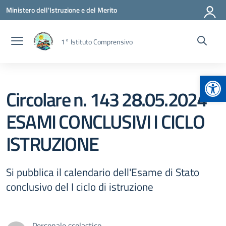
Vai ai contenuti
Vai al menu di navigazione
Vai al footer
Ministero dell'Istruzione e del Merito
1° Istituto Comprensivo
Apr
Circolare n. 143 28.05.2024
ESAMI CONCLUSIVI I CICLO
ISTRUZIONE
Si pubblica il calendario dell'Esame di Stato
conclusivo del I ciclo di istruzione
Personale scolastico